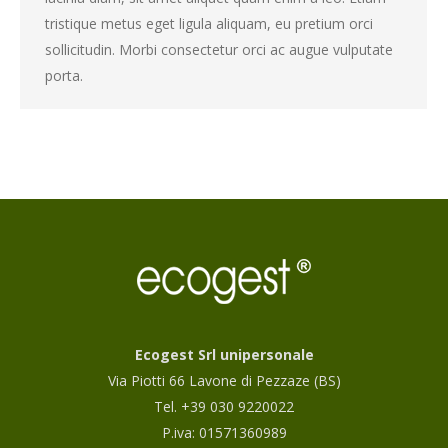
tristique metus eget ligula aliquam, eu pretium orci
sollicitudin. Morbi consectetur orci ac augue vulputate
porta.
Ecogest Srl unipersonale
Via Piotti 66 Lavone di Pezzaze (BS)
Tel. +39 030 9220022
P.iva: 01571360989