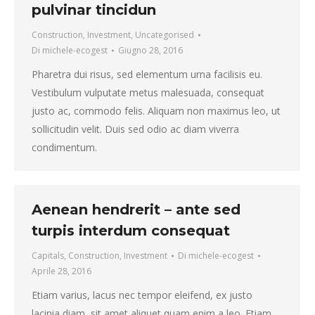
pulvinar tincidun
Construction
,
Investment
,
Uncategorised
Di
michele-ecogest
Giugno 28, 2016
Pharetra dui risus, sed elementum urna facilisis eu.
Vestibulum vulputate metus malesuada, consequat
justo ac, commodo felis. Aliquam non maximus leo, ut
sollicitudin velit. Duis sed odio ac diam viverra
condimentum.
Aenean hendrerit – ante sed
turpis interdum consequat
Capitals
,
Construction
,
Investment
Di
michele-ecogest
Aprile 28, 2016
Etiam varius, lacus nec tempor eleifend, ex justo
lacinia diam, sit amet aliquet quam enim a leo. Etiam