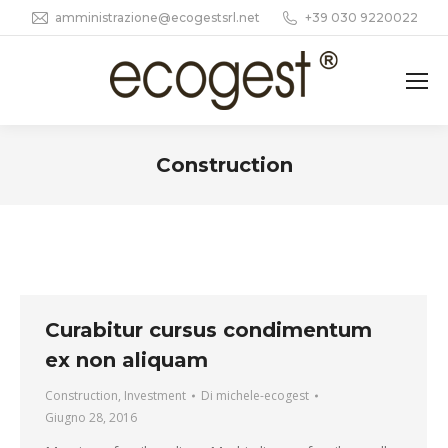
amministrazione@ecogestsrl.net
+39 030 9220022
Construction
Tu sei qui:
Curabitur cursus condimentum
ex non aliquam
Construction
,
Investment
Di
michele-ecogest
Giugno 28, 2016