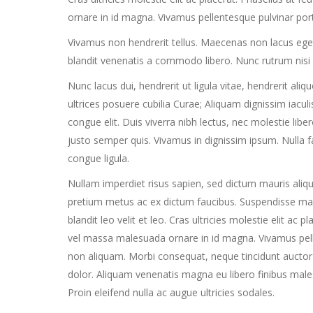
ornare in id magna. Vivamus pellentesque pulvinar po
Vivamus non hendrerit tellus. Maecenas non lacus eget s
blandit venenatis a commodo libero. Nunc rutrum nisi
Nunc lacus dui, hendrerit ut ligula vitae, hendrerit aliq
ultrices posuere cubilia Curae; Aliquam dignissim iaculis 
congue elit. Duis viverra nibh lectus, nec molestie libero
justo semper quis. Vivamus in dignissim ipsum. Nulla fa
congue ligula.
Nullam imperdiet risus sapien, sed dictum mauris aliqu
pretium metus ac ex dictum faucibus. Suspendisse malesu
blandit leo velit et leo. Cras ultricies molestie elit ac 
vel massa malesuada ornare in id magna. Vivamus pel
non aliquam. Morbi consequat, neque tincidunt auctor m
dolor. Aliquam venenatis magna eu libero finibus mal
Proin eleifend nulla ac augue ultricies sodales.