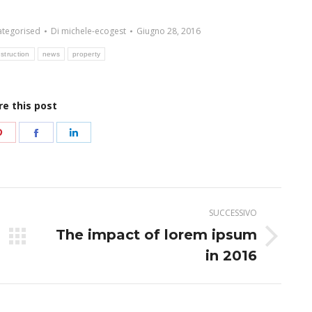
tegorised
Di
michele-ecogest
Giugno 28, 2016
struction
news
property
re this post
idi
Condividi
Condividi
Condividi
su
su
su
r
Pinterest
Facebook
LinkedIn
SUCCESSIVO
The impact of lorem ipsum
Prossimo
in 2016
post: