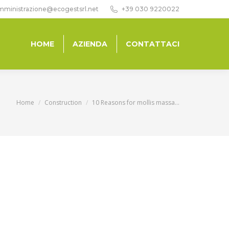
mministrazione@ecogestsrl.net
+39 030 9220022
HOME
AZIENDA
CONTATTACI
Tu sei qui:
Home
Construction
10 Reasons for mollis massa…