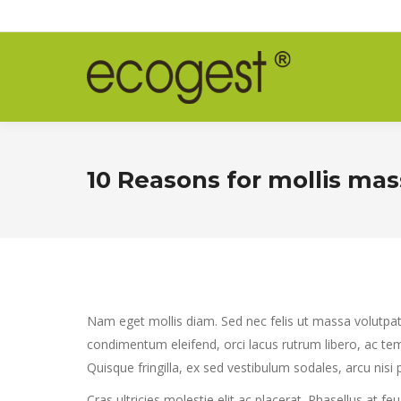
10 Reasons for mollis mas
Nam eget mollis diam. Sed nec felis ut massa volutpat 
condimentum eleifend, orci lacus rutrum libero, ac te
Quisque fringilla, ex sed vestibulum sodales, arcu nisi
Cras ultricies molestie elit ac placerat. Phasellus at f