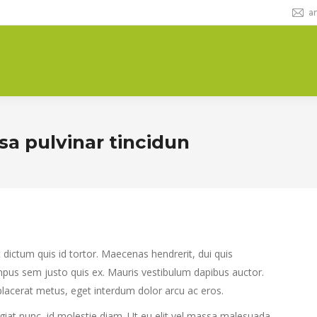
a
sa pulvinar tincidun
dictum quis id tortor. Maecenas hendrerit, dui quis
mpus sem justo quis ex. Mauris vestibulum dapibus auctor.
 placerat metus, eget interdum dolor arcu ac eros.
eugiat nunc, id molestie diam. Ut eu elit vel massa malesuada