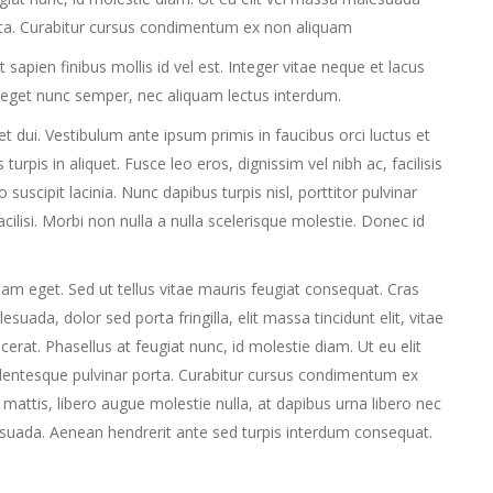
rta. Curabitur cursus condimentum ex non aliquam
apien finibus mollis id vel est. Integer vitae neque et lacus
 eget nunc semper, nec aliquam lectus interdum.
uet dui. Vestibulum ante ipsum primis in faucibus orci luctus et
turpis in aliquet. Fusce leo eros, dignissim vel nibh ac, facilisis
 suscipit lacinia. Nunc dapibus turpis nisl, porttitor pulvinar
cilisi. Morbi non nulla a nulla scelerisque molestie. Donec id
am eget. Sed ut tellus vitae mauris feugiat consequat. Cras
ada, dolor sed porta fringilla, elit massa tincidunt elit, vitae
placerat. Phasellus at feugiat nunc, id molestie diam. Ut eu elit
lentesque pulvinar porta. Curabitur cursus condimentum ex
attis, libero augue molestie nulla, at dapibus urna libero nec
esuada. Aenean hendrerit ante sed turpis interdum consequat.