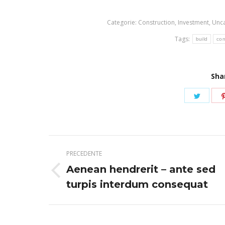
Categorie:
Construction
,
Investment
,
Unca
Tags:
build
con
Sha
Condiv
su
Twitte
Naviga
PRECEDENTE
tra
Aenean hendrerit – ante sed
Post
i
turpis interdum consequat
precedente:
post